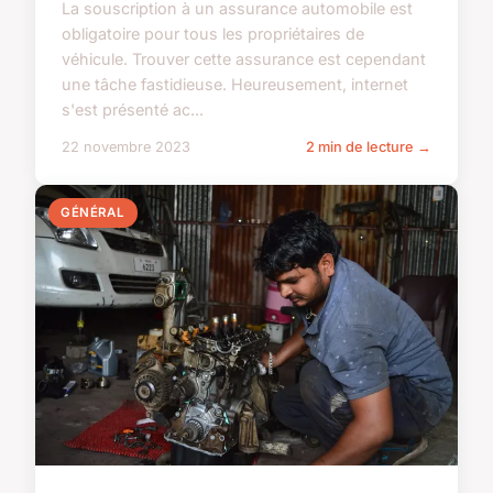
La souscription à un assurance automobile est
obligatoire pour tous les propriétaires de
véhicule. Trouver cette assurance est cependant
une tâche fastidieuse. Heureusement, internet
s'est présenté ac...
22 novembre 2023
2 min de lecture →
GÉNÉRAL