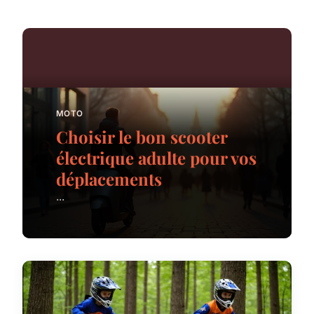
MOTO
Choisir le bon scooter
électrique adulte pour vos
déplacements
...