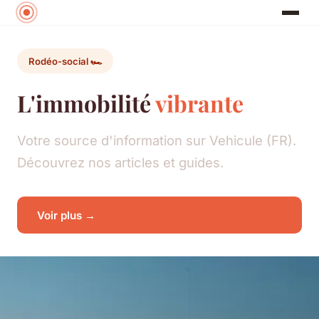
Rodéo-social 🏎️
L'immobilité
vibrante
Votre source d'information sur Vehicule (FR).
Découvrez nos articles et guides.
Voir plus →