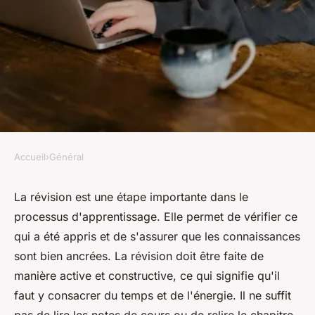
Accueil
›
Général
GÉNÉRAL
C'est quoi la révision ?
La révision est une étape importante dans le
processus d'apprentissage. Elle permet de vérifier ce
christelle
•
31 octobre 2022
•
6 min de lecture
qui a été appris et de s'assurer que les connaissances
sont bien ancrées. La révision doit être faite de
manière active et constructive, ce qui signifie qu'il
faut y consacrer du temps et de l'énergie. Il ne suffit