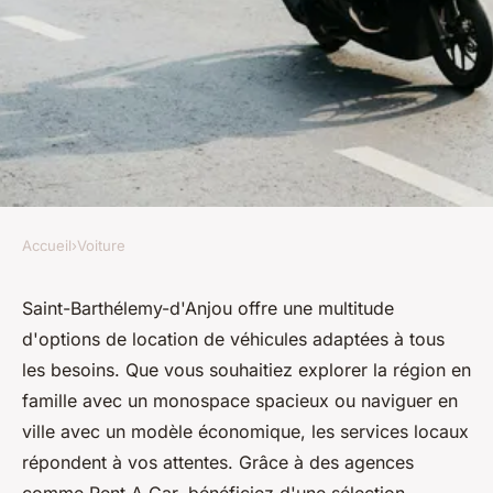
Accueil
›
Voiture
VOITURE
Options de location de
Saint-Barthélemy-d'Anjou offre une multitude
d'options de location de véhicules adaptées à tous
véhicule à saint-barthélemy-
les besoins. Que vous souhaitiez explorer la région en
d'anjou
famille avec un monospace spacieux ou naviguer en
ville avec un modèle économique, les services locaux
christelle
•
19 mars 2025
•
6 min de lecture
répondent à vos attentes. Grâce à des agences