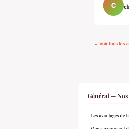
C
ch
← Voir tous les a
Général — Nos 
Les avantages de l
Que savoir avant d