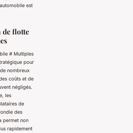
 automobile est
 de flotte
ses
ile # Multiples
stratégique pour
te de nombreux
 des coûts et de
uvent négligés.
e, les
tataires de
fondie des
la permet non
plus rapidement