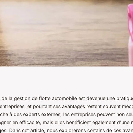
nnus de
n de la gestion de flotte automobile est devenue une pratiq
ntreprises, et pourtant ses avantages restent souvent méc
la gestion de flotte
âche à des experts externes, les entreprises peuvent non se
agner en efficacité, mais elles bénéficient également d'une 
ges. Dans cet article, nous explorerons certains de ces ava