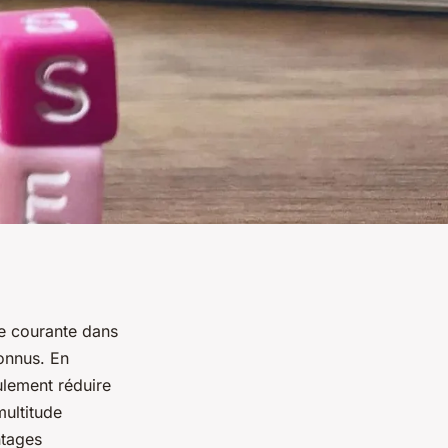
ue courante dans
onnus. En
ulement réduire
multitude
ntages