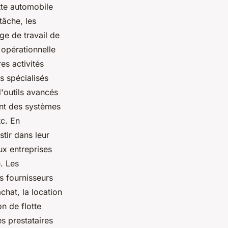
tte automobile
tâche, les
ge de travail de
 opérationnelle
es activités
s spécialisés
'outils avancés
uent des systèmes
tc. En
stir dans leur
ux entreprises
e. Les
s fournisseurs
chat, la location
on de flotte
es prestataires