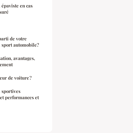
 épaviste en cas
ssuré
arti de votre
u sport automobile?
isation, avantages,
nement
eur de voiture ?
 sportives
 et performances et