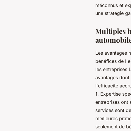
automobile
méconnus et expl
une stratégie ga
christelle
•
23 août 2023
•
3 min de lecture
Multiples b
automobile 
Les avantages mé
bénéfices de l'e
les entreprises 
avantages dont l
l'efficacité acc
1. Expertise spéc
entreprises ont 
services sont d
meilleures prati
seulement de bé