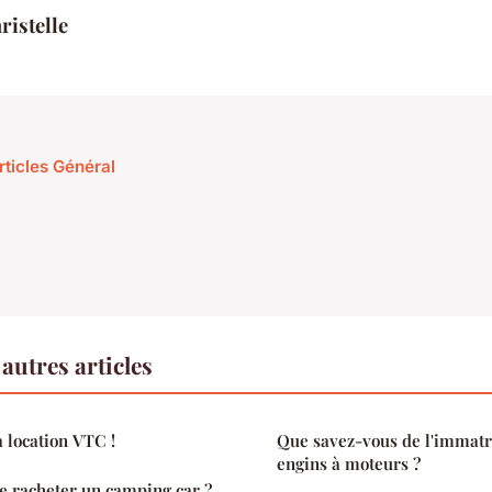
ristelle
rticles Général
autres articles
a location VTC !
Que savez-vous de l'immatr
engins à moteurs ?
e racheter un camping car ?