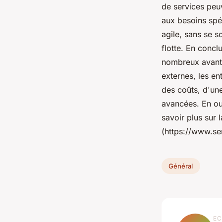
de services peu
aux besoins spéc
agile, sans se so
flotte. En concl
nombreux avanta
externes, les en
des coûts, d'une
avancées. En out
savoir plus sur l
(https://www.se
Général
EC