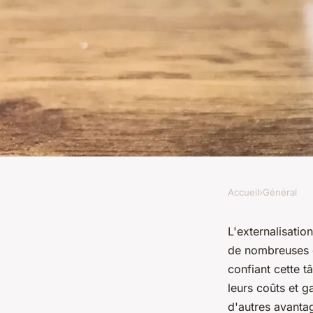
Accueil
›
Général
GÉNÉRAL
Les avantages méco
L'externalisatio
de nombreuses e
l'externalisation de 
confiant cette t
leurs coûts et g
d'autres avanta